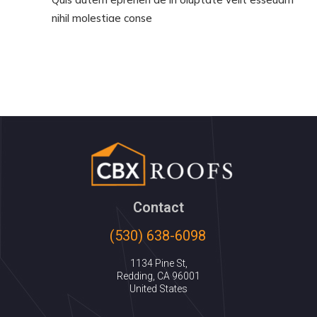
nihil molestiae conse
Contact
(530) 638-6098
1134 Pine St,
Redding, CA 96001
United States